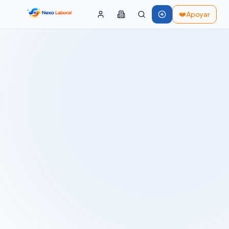
❤️
Apoyar